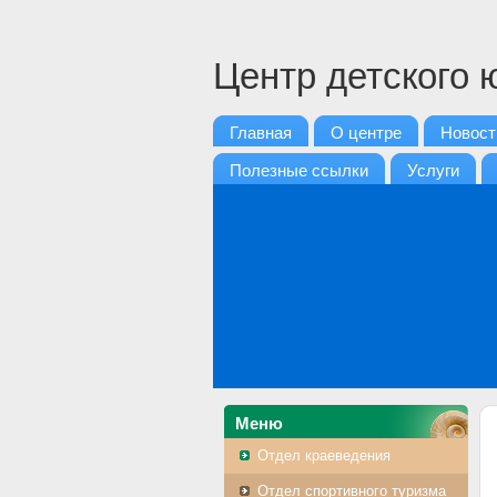
Центр детского 
Главная
О центре
Новост
Полезные ссылки
Услуги
Mеню
Отдел краеведения
Отдел спортивного туризма