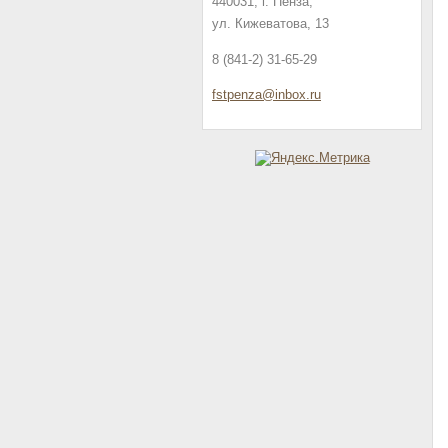
440031, г. Пенза,
ул. Кижеватова, 13
8 (841-2) 31-65-29
fstpenza
@inbox.r
u