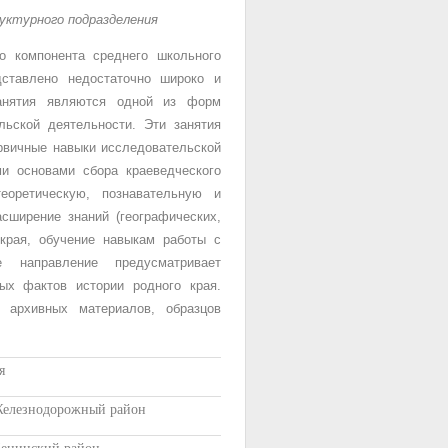
уктурного подразделения
о компонента среднего школьного
дставлено недостаточно широко и
анятия являются одной из форм
льской деятельности. Эти занятия
рвичные навыки исследовательской
ми основами сбора краеведческого
еоретическую, познавательную и
сширение знаний (географических,
 края, обучение навыкам работы с
е направление предусматривает
ных фактов истории родного края.
 архивных материалов, образцов
я
 Железнодорожный район