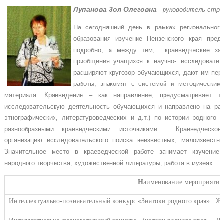
Лупанова Зоя Олеговна
-
руководитель стр
На сегодняшний день в рамках региональног
образования изучение Пензенского края пре
подробно, а между тем, краеведческие з
приобщения учащихся к научно- исследовате
расширяют кругозор обучающихся, дают им пе
работы, знакомят с системой и методически
материала. Краеведение – как направление, предусматривает т
исследовательскую деятельность обучающихся и направлено на ра
этнографических, литературоведческих и д.т.) по истории родного
разнообразными краеведческими источниками. Краеведческо
организацию исследовательского поиска неизвестных, малоизвест
Значительное место в краеведческой работе занимает изучение
народного творчества, художественной литературы, работа в музеях.
Н
аименование мероприяти
Интеллектуально-познавательный конкурс «Знатоки родного края».