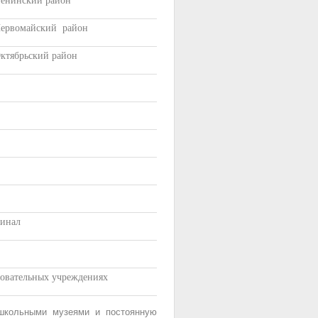
Ленинский район
 Первомайский район
Октябрьский район
финал
зовательных учреждениях
 школьными музеями и постоянную