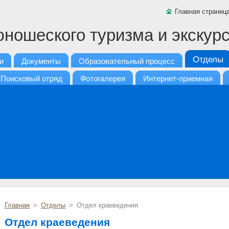
Главная страниц
юношеского туризма и экскурс
Отделы
и
Документы
Образовательный процесс
Поисковый отряд
Фотогалерея
Интернет-приемная
Главная
>
Отделы
>
Отдел краеведения
Отдел краеведения