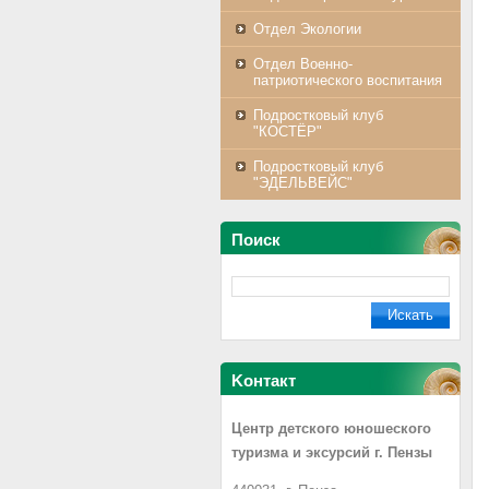
Отдел Экологии
Отдел Военно-
патриотического воспитания
Подростковый клуб
"КОСТЁР"
Подростковый клуб
"ЭДЕЛЬВЕЙС"
Поиск
Koнтакт
Центр детского юношеского
туризма и эксурсий г. Пензы