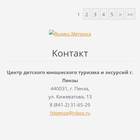
1
2
3
4
5
>
>>
Koнтакт
Центр детского юношеского туризма и эксурсий г.
Пензы
440031, г. Пенза,
ул. Кижеватова, 13
8 (841-2) 31-65-29
fstpenza
@inbox.r
u